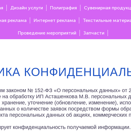
ая
Дизайн услуги
Полиграфия
Сувенирная продукц
ная реклама
Интернет реклама
Текстильные матери
Проведение мероприятий
Запчасти
ИКА КОНФИДЕНЦИАЛ
ым законом № 152-ФЗ «О персональных данных» от 2
 на обработку ИП Асташенкова М.В. персональных д
 хранение, уточнение (обновление, изменение), исп
данных о количестве заявок посредством формы обра
кта персональных данных об акциях, коммерческих 
ирует конфиденциальность получаемой информации.