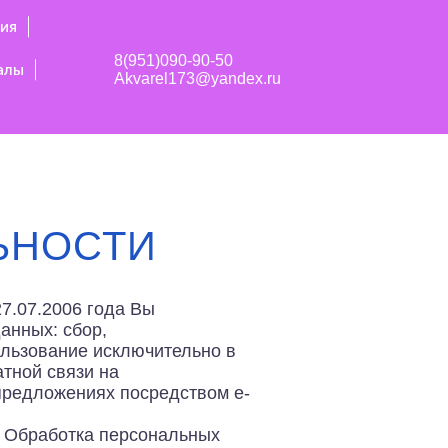
ия
8(951)090-90-50
алы
Akvarel173@yandex.ru
ЬНОСТИ
7.07.2006 года Вы
анных: сбор,
ользование исключительно в
тной связи на
предложениях посредством е-
 Обработка персональных